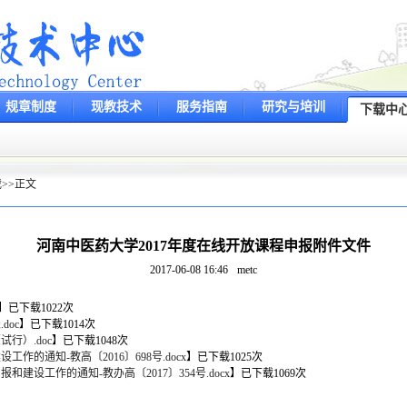
规章制度
现教技术
服务指南
研究与培训
下载中
载
>>
正文
河南中医药大学2017年度在线开放课程申报附件文件
2017-06-08 16:46
metc
】
已下载
1022
次
oc
】
已下载
1014
次
行）.doc
】
已下载
1048
次
的通知-教高〔2016〕698号.docx
】
已下载
1025
次
和建设工作的通知-教办高〔2017〕354号.docx
】
已下载
1069
次