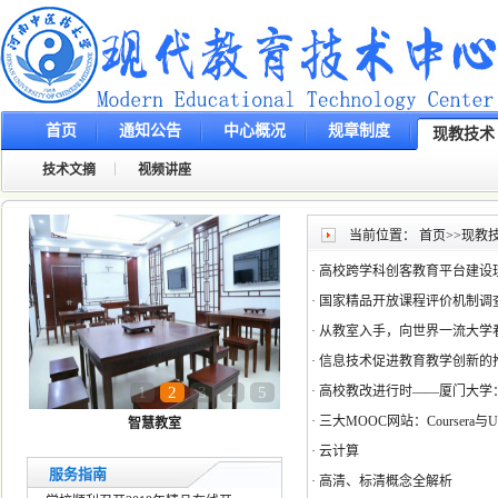
首页
通知公告
中心概况
规章制度
现教技术
技术文摘
视频讲座
当前位置：
首页
>>
现教
·
高校跨学科创客教育平台建设
·
国家精品开放课程评价机制调
·
从教室入手，向世界一流大学
·
信息技术促进教育教学创新的
1
2
3
4
5
·
高校教改进行时——厦门大学：
·
三大MOOC网站：Coursera与U
智慧教室
·
云计算
服务指南
·
高清、标清概念全解析