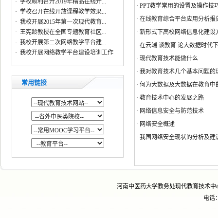
·
学校顺利召开2019年精品在线开...
·
PPT教学常用的设置及操作技
·
学校召开在线开放课程教学效果...
·
在线教育综合平台应用分析报
·
我校开展2015年第一次现代教育...
·
王宪龄教授在全国专题教育社区...
·
新形式下高校网络信息化建设
·
我校开展第二次网络教学平台建...
·
在云端 谈教育 论大数据时代
·
我校开展网络教学平台建设培训工作
·
现代教育技术能做什么
·
我对教育技术几个基本问题的
常用链接
·
何为大数据及大数据在教育中
·
教育技术中心的发展之路
·
网络信息安全与防范技术
·
网络安全概述
·
我国网络安全现状的分析及建
河南中医药大学教务处现代教育技术中
电话：0