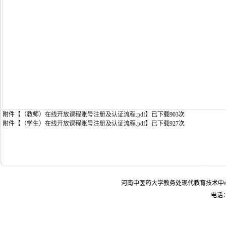
附件【
（教师）在线开放课程账号注册及认证流程.pdf
】
已下载
903
次
附件【
（学生）在线开放课程账号注册及认证流程.pdf
】
已下载
927
次
河南中医药大学教务处现代教育技术中
电话：0